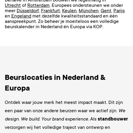
Behalve in Amsterdam bouwen we regelmatig in
Utrecht
of
Rotterdam
. Europees ondersteunen we onder
meer
Düsseldorf
,
Frankfurt
,
Keulen
,
München
,
Gent
,
Parijs
en
Engeland
met dezelfde kwaliteitsstandaard en één
aanspreekpunt. Zo beheer je moeiteloos een volledige
beurskalender in Nederland én Europa via KOP.
Beurslocaties in Nederland &
Europa
Ontdek waar jouw merk het meest impact maakt. Dit zijn
een paar van onze andere beurzen waar we actief zijn.
We
design. We build. Your brand experience.
Als
standbouwer
verzorgen wij het volledige traject van ontwerp en