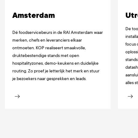
Amsterdam
Utr
De to
Dé foodservicebeurs in de RAI Amsterdam waar
instal
merken, chefs en leveranciers elkaar
focus
ontmoeten. KOP realiseert smaakvolle,
oplos
druktebestendige stands met open
stands
hospitalityzones, demo-keukens en duidelijke
datash
routing. Zo proef je letterlijk het merk en stuur
aanslu
je bezoekers naar gesprekken en leads.
alles s