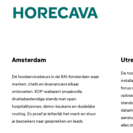
Amsterdam
Utr
De to
Dé foodservicebeurs in de RAI Amsterdam waar
instal
merken, chefs en leveranciers elkaar
focus
ontmoeten. KOP realiseert smaakvolle,
oplos
druktebestendige stands met open
stands
hospitalityzones, demo-keukens en duidelijke
datash
routing. Zo proef je letterlijk het merk en stuur
aanslu
je bezoekers naar gesprekken en leads.
alles s