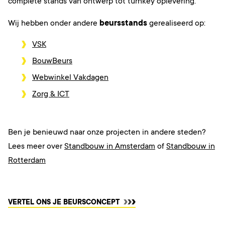
complete stands van ontwerp tot turnkey oplevering.
Wij hebben onder andere
beursstands
gerealiseerd op:
VSK
BouwBeurs
Webwinkel Vakdagen
Zorg & ICT
Ben je benieuwd naar onze projecten in andere steden?
Lees meer over
Standbouw in Amsterdam
of
Standbouw in
Rotterdam
AANMELDEN
VERTEL ONS JE BEURSCONCEPT