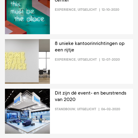
EXPERIENCE
,
UITGELICHT
12-10-2020
8 unieke kantoorinrichtingen op
een rijtje
EXPERIENCE
,
UITGELICHT
12-07-2020
Dit zijn dé event- en beurstrends
van 2020
STANDBOUW
,
UITGELICHT
06-02-2020