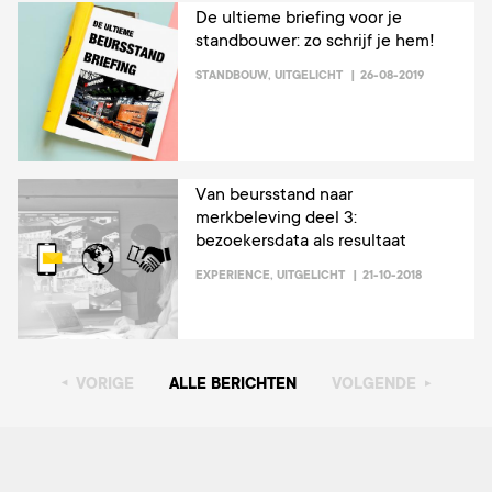
De ultieme briefing voor je
standbouwer: zo schrijf je hem!
STANDBOUW
,
UITGELICHT
26-08-2019
Van beursstand naar
merkbeleving deel 3:
bezoekersdata als resultaat
EXPERIENCE
,
UITGELICHT
21-10-2018
VORIGE
ALLE BERICHTEN
VOLGENDE
▸
▸