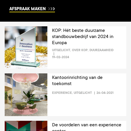
AFSPRAAK MAKEN
KOP: Hét beste duurzame
standbouwbedrijf van 2024 in
Europa
UITGELICHT
,
OVER KOP
,
DUURZAAMHEID
19-02-2024
Kantoorinrichting van de
toekomst
EXPERIENCE
,
UITGELICHT
26-04-2021
De voordelen van een experience
center