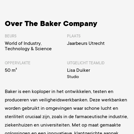
Over The Baker Company
BEURS
PLAATS
World of Industry,
Jaarbeurs Utrecht
Technology & Science
OPPERVLAKTE
UITGELICHT TEAMLID
50 m²
Lisa Duiker
Studio
Baker is een koploper in
het ontwikkelen, testen en
produceren van veiligheidswerkbanken.
Deze werkbanken
worden gebruikt in omgevingen waar schone lucht en
steriliteit cruciaal zijn, zoals in de farmaceutische industrie,
ziekenhuizen en universiteiten. Met op maat gemaakte
oplossingen en een innovatieve, klantgerichte aanpak,