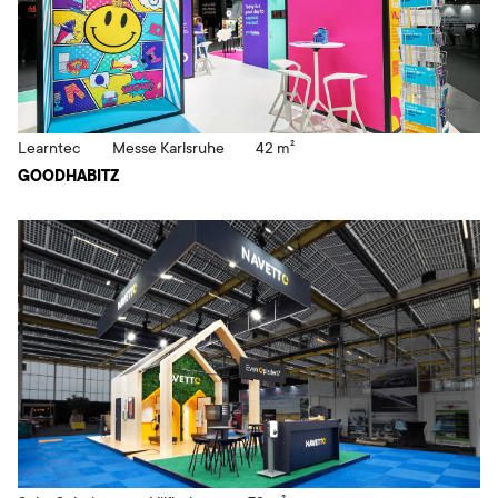
Learntec
Messe Karlsruhe
42 m²
GOODHABITZ