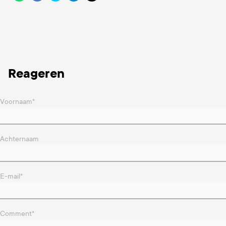
Reageren
Voornaam
*
Achternaam
E-mail
*
Comment
*