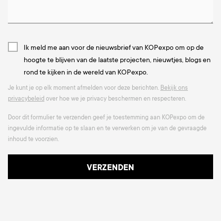
Ik meld me aan voor de nieuwsbrief van KOPexpo om op de
hoogte te blijven van de laatste projecten, nieuwtjes, blogs en
rond te kijken in de wereld van KOPexpo.
Je kunt je op elk moment afmelden voor deze berichten.
Bekijk ons
privacybeleid
over hoe we je privacy beschermen en respecteren.
Door dit formulier te verzenden geef je toestemming aan KOPexpo om de
ingevulde informatie op te slaan en te verwerken om je van de gevraagde
inhoud te voorzien.