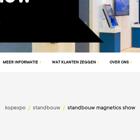
L
MEER INFORMATIE
WAT KLANTEN ZEGGEN
OVER ONS
kopexpo
standbouw
standbouw magnetics show
/
/