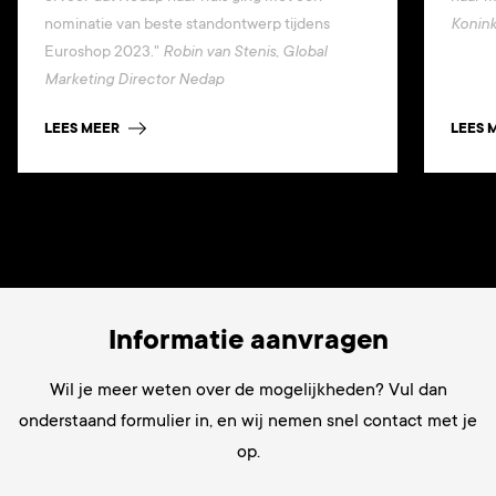
nominatie van beste standontwerp tijdens
Konink
Euroshop 2023."
Robin van Stenis, Global
Marketing Director Nedap
LEES MEER
LEES 
Informatie aanvragen
Wil je
meer weten over de mogelijkheden? Vul dan
onderstaand formulier in, en wij nemen snel contact met je
op.