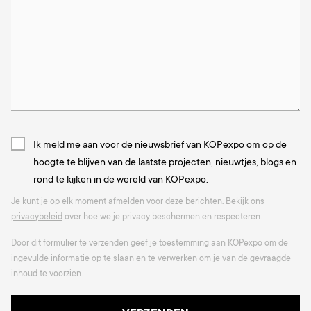
Ik meld me aan voor de nieuwsbrief van KOPexpo om op de
hoogte te blijven van de laatste projecten, nieuwtjes, blogs en
rond te kijken in de wereld van KOPexpo.
Je kunt je op elk moment afmelden voor deze berichten.
Bekijk ons
privacybeleid
over hoe we je privacy beschermen en respecteren.
Door dit formulier te verzenden geef je toestemming aan KOPexpo om de
ingevulde informatie op te slaan en te verwerken om je van de gevraagde
inhoud te voorzien.