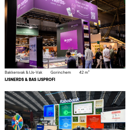
Bakkersvak & IJs-Vak
Gorinchem
42 m²
IJSNERDS & BAS IJSPROFI