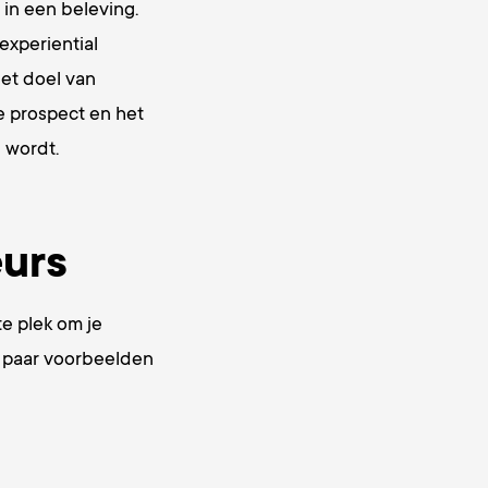
in een beleving.
experiential
Het doel van
e prospect en het
d wordt.
eurs
te plek om je
n paar voorbeelden