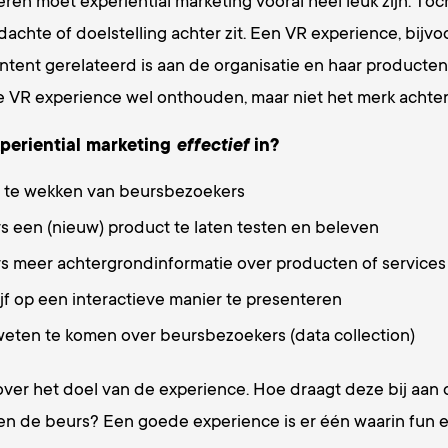
eren moet experiential marketing vooral heel leuk zijn. Toc
dachte of doelstelling achter zit. Een VR experience, bijvo
ontent gerelateerd is aan de organisatie en haar producten
e VR experience wel onthouden, maar niet het merk achte
periential marketing
effectief
in?
 te wekken van beursbezoekers
 een (nieuw) product te laten testen en beleven
 meer achtergrondinformatie over producten of services
jf op een interactieve manier te presenteren
eten te komen over beursbezoekers (data collection)
ver het doel van de experience. Hoe draagt deze bij aan 
en de beurs? Een goede experience is er één waarin fun e