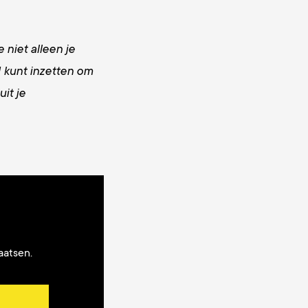
niet alleen je
 kunt inzetten om
it je
aatsen.