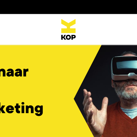
naar
keting