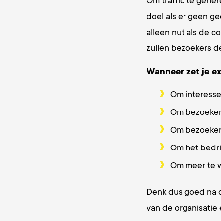
Om traffic te gener
doel als er geen ge
alleen nut als de c
zullen bezoekers d
Wanneer zet je ex
Om interesse
Om bezoekers
Om bezoekers
Om het bedri
Om meer te w
Denk dus goed na o
van de organisatie 