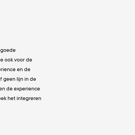
n goede
ee ook voor de
erience en de
 geen lijn in de
d en de experience
eek het integreren