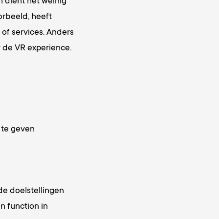
h dient het weinig
orbeeld, heeft
 of services. Anders
r de VR experience.
 te geven
de doelstellingen
n function in