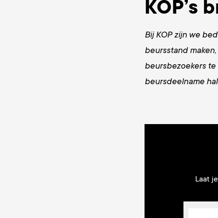
KOP’s b
Bij KOP zijn we bed
beursstand maken, 
beursbezoekers te t
beursdeelname hal
Laat j