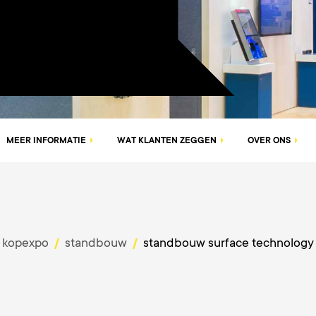
MEER INFORMATIE
WAT KLANTEN ZEGGEN
OVER ONS
kopexpo
standbouw
standbouw surface technology
/
/