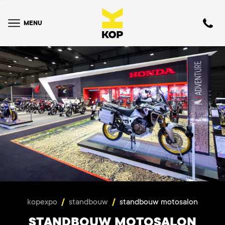
MENU
kopexpo
/
standbouw
/
standbouw motosalon
STANDBOUW MOTOSALON