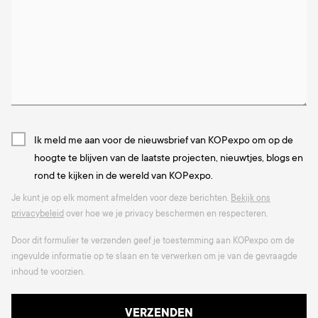
Ik meld me aan voor de nieuwsbrief van KOPexpo om op de
hoogte te blijven van de laatste projecten, nieuwtjes, blogs en
rond te kijken in de wereld van KOPexpo.
Je kunt je op elk moment afmelden voor deze berichten.
Bekijk ons
privacybeleid
over hoe we je privacy beschermen en respecteren.
Door dit formulier te verzenden geef je toestemming aan KOPexpo om de
ingevulde informatie op te slaan en te verwerken om je van de gevraagde
inhoud te voorzien.