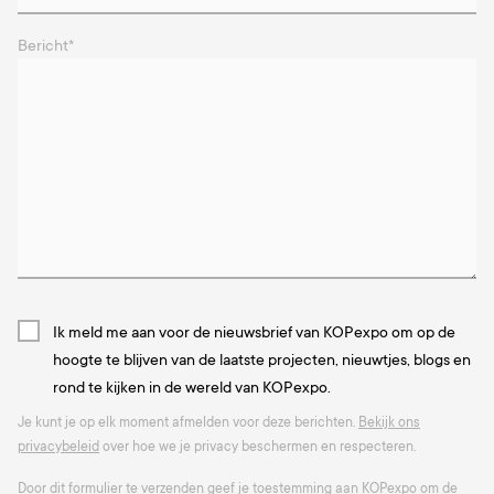
Bericht
*
Ik meld me aan voor de nieuwsbrief van KOPexpo om op de
hoogte te blijven van de laatste projecten, nieuwtjes, blogs en
rond te kijken in de wereld van KOPexpo.
Je kunt je op elk moment afmelden voor deze berichten.
Bekijk ons
privacybeleid
over hoe we je privacy beschermen en respecteren.
Door dit formulier te verzenden geef je toestemming aan KOPexpo om de