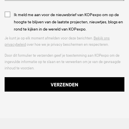
Ik meld me aan voor de nieuwsbrief van KOPexpo om op de
hoogte te blijven van de laatste projecten, nieuwtjes, blogs en
rond te kijken in de wereld van KOPexpo.
Je kunt je op elk moment afmelden voor deze berichten.
Bekijk ons
privacybeleid
over hoe we je privacy beschermen en respecteren.
Door dit formulier te verzenden geef je toestemming aan KOPexpo om de
ingevulde informatie op te slaan en te verwerken om je van de gevraagde
inhoud te voorzien.