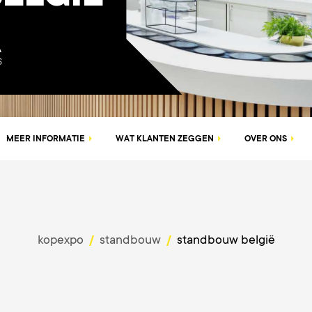
A
S
MEER INFORMATIE
WAT KLANTEN ZEGGEN
OVER ONS
kopexpo
standbouw
standbouw belgië
/
/