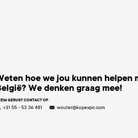
Weten hoe we jou kunnen helpen 
België? We denken graag mee!
EEM GERUST CONTACT OP
+31 55 - 53 36 481
wouter@kopexpo.com