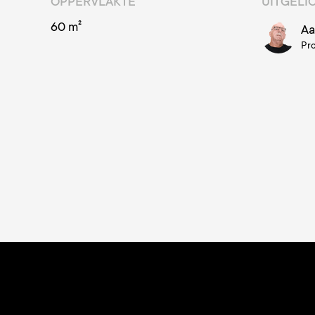
OPPERVLAKTE
UITGELI
60 m²
Aa
Pr