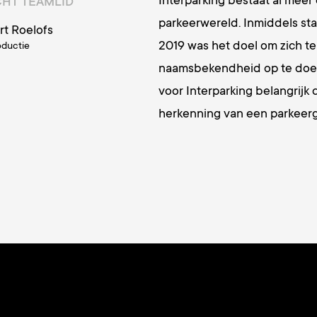
Interparking bestaat al meer
CHT TEAMLID
parkeerwereld. Inmiddels sta
rt Roelofs
2019 was het doel om zich te
oductie
naamsbekendheid op te doen
voor Interparking belangrijk 
herkenning van een parkeer