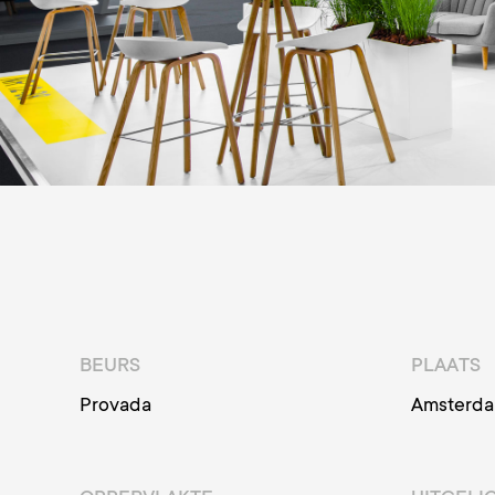
BEURS
PLAATS
Provada
Amsterd