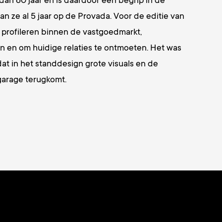
 dan 60 jaar en is daardoor een begrip in de
an ze al 5 jaar op de Provada. Voor de editie van
 profileren binnen de vastgoedmarkt,
 en om huidige relaties te ontmoeten. Het was
dat in het standdesign grote visuals en de
garage terugkomt.