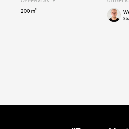
OPPERVLAKTE
UITGELI
200 m²
We
Stu