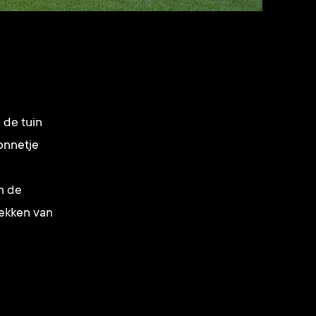
 de tuin
zonnetje
an de
lekken van