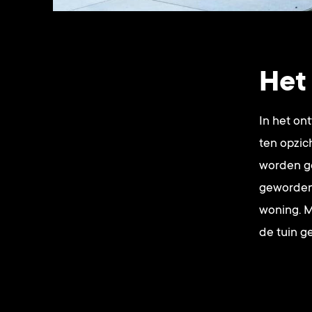
Het 
In het on
ten opzic
worden ge
geworden 
woning. M
de tuin 