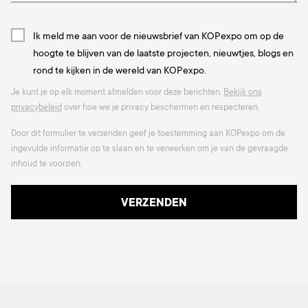
Ik meld me aan voor de nieuwsbrief van KOPexpo om op de
hoogte te blijven van de laatste projecten, nieuwtjes, blogs en
rond te kijken in de wereld van KOPexpo.
Je kunt je op elk moment afmelden voor deze berichten.
Bekijk ons
privacybeleid
over hoe we je privacy beschermen en respecteren.
Door dit formulier te verzenden geef je toestemming aan KOPexpo om de
ingevulde informatie op te slaan en te verwerken om je van de gevraagde
inhoud te voorzien.